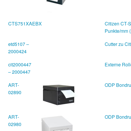
CTS751XAEBX
Citizen CT-S
Punkte/mm (
etd5107 –
Cutter zu C
2000424
cit2000447
Externe Rol
– 2000447
ART-
ODP Bondruc
02890
ART-
ODP Bondruc
02980